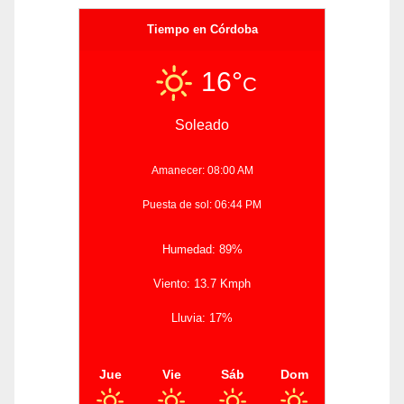
Tiempo en Córdoba
16°
C
Soleado
Amanecer: 08:00 AM
Puesta de sol: 06:44 PM
Humedad: 89%
Viento: 13.7 Kmph
Lluvia: 17%
Jue
Vie
Sáb
Dom