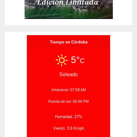
Tiempo en Córdoba
5°
C
Soleado
Amanecer: 07:58 AM
Puesta de sol: 06:46 PM
Humedad: 27%
Viento: 3.6 Kmph