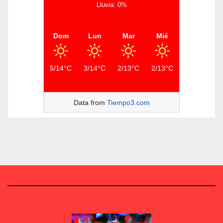
Lluvia: 0%
Dom
Lun
Mar
Mié
5/14°C
3/14°C
2/13°C
2/13°C
Data from
Tiempo3.com