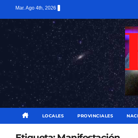
Saltar
Mar. Ago 4th, 2026
al
contenido
LOCALES
PROVINCIALES
NAC
Etiqueta:
Manifestación