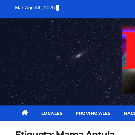
Saltar
Mar. Ago 4th, 2026
al
contenido
LOCALES
PROVINCIALES
NAC
Etiqueta:
Mama Antula