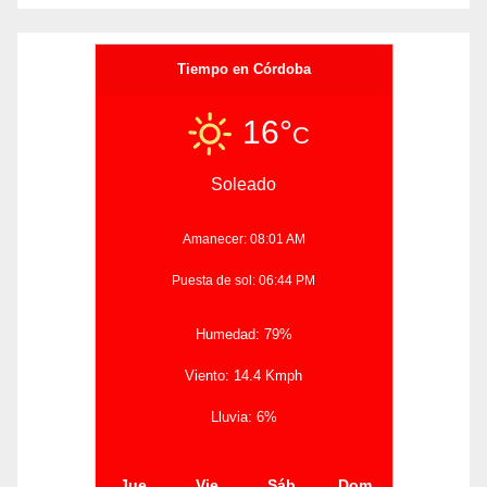
Tiempo en Córdoba
16°
C
Soleado
Amanecer: 08:01 AM
Puesta de sol: 06:44 PM
Humedad: 79%
Viento: 14.4 Kmph
Lluvia: 6%
Jue
Vie
Sáb
Dom