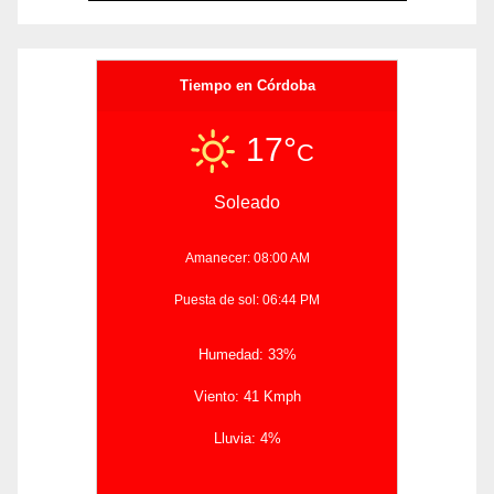
Tiempo en Córdoba
17°
C
Soleado
Amanecer: 08:00 AM
Puesta de sol: 06:44 PM
Humedad: 33%
Viento: 41 Kmph
Lluvia: 4%