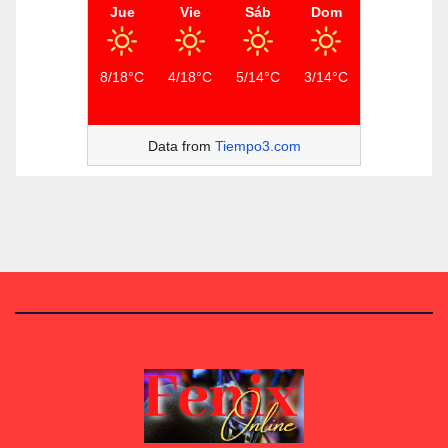
Jue
Vie
Sáb
Dom
8/18°C
4/18°C
5/14°C
3/14°C
Data from
Tiempo3.com