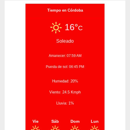
Tiempo en Córdoba
16°
C
Soleado
Amanecer: 07:59 AM
Puesta de sol: 06:45 PM
Humedad: 20%
Viento: 24.5 Kmph
Lluvia: 1%
Vie
Sáb
Dom
Lun