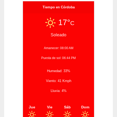
Tiempo en Córdoba
17°
C
Soleado
Amanecer: 08:00 AM
Puesta de sol: 06:44 PM
Humedad: 33%
Viento: 41 Kmph
Lluvia: 4%
Jue
Vie
Sáb
Dom