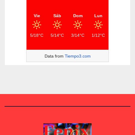
Vie
Sáb
Dom
Lun
5/18°C
5/14°C
3/14°C
1/12°C
Data from
Tiempo3.com