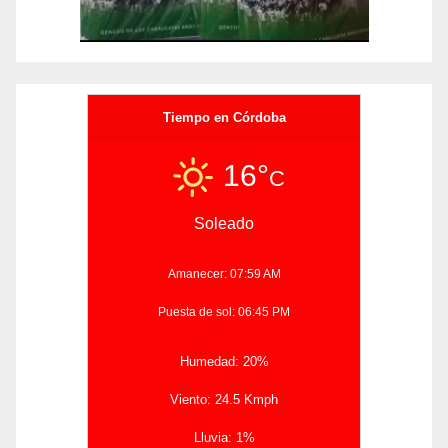
Tiempo en Córdoba
16°
C
Soleado
Amanecer: 07:59 AM
Puesta de sol: 06:45 PM
Humedad: 20%
Viento: 24.5 Kmph
Lluvia: 1%