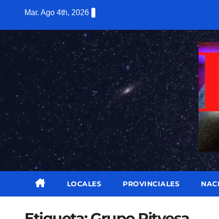
Saltar
Mar. Ago 4th, 2026
al
contenido
LOCALES
PROVINCIALES
NAC
Etiqueta:
Grupo Pitvesa