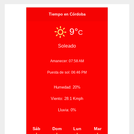
Tiempo en Córdoba
9°
C
Soleado
Amanecer: 07:58 AM
Puesta de sol: 06:46 PM
Humedad: 20%
Viento: 28.1 Kmph
Lluvia: 0%
Sáb
Dom
Lun
Mar