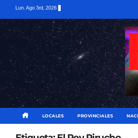
Saltar
Lun. Ago 3rd, 2026
al
contenido
LOCALES
PROVINCIALES
NAC
Etiqueta:
El Rey Pirucho