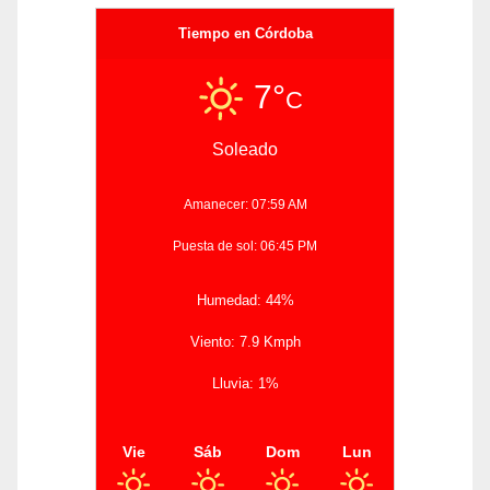
Tiempo en Córdoba
7°
C
Soleado
Amanecer: 07:59 AM
Puesta de sol: 06:45 PM
Humedad: 44%
Viento: 7.9 Kmph
Lluvia: 1%
Vie
Sáb
Dom
Lun