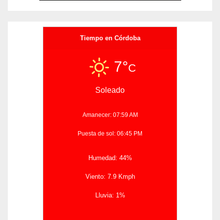
Tiempo en Córdoba
7°
C
Soleado
Amanecer: 07:59 AM
Puesta de sol: 06:45 PM
Humedad: 44%
Viento: 7.9 Kmph
Lluvia: 1%