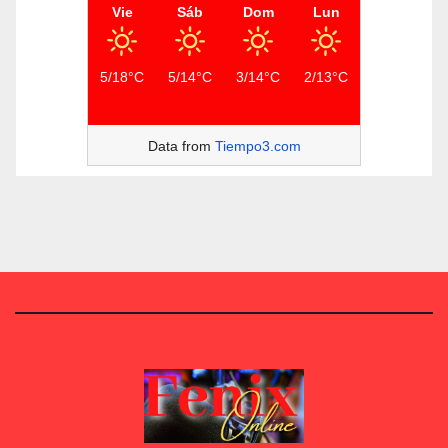
Vie
Sáb
Dom
Lun
5/18°C
5/14°C
3/14°C
2/13°C
Data from
Tiempo3.com