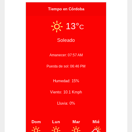
Tiempo en Córdoba
13°
C
Soleado
Amanecer: 07:57 AM
Puesta de sol: 06:46 PM
Humedad: 15%
Viento: 10.1 Kmph
Lluvia: 0%
Dom
Lun
Mar
Mié