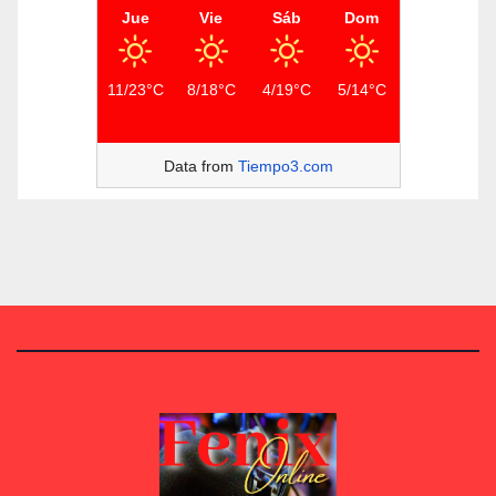
Jue
Vie
Sáb
Dom
11/23°C
8/18°C
4/19°C
5/14°C
Data from
Tiempo3.com