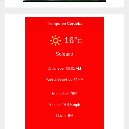
Tiempo en Córdoba
16°
C
Soleado
Amanecer: 08:01 AM
Puesta de sol: 06:44 PM
Humedad: 79%
Viento: 14.4 Kmph
Lluvia: 6%