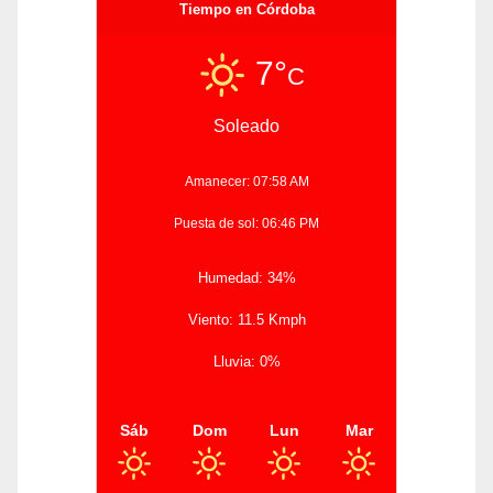
Tiempo en Córdoba
7°
C
Soleado
Amanecer: 07:58 AM
Puesta de sol: 06:46 PM
Humedad: 34%
Viento: 11.5 Kmph
Lluvia: 0%
Sáb
Dom
Lun
Mar