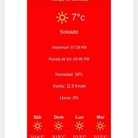
7°
C
Soleado
Amanecer: 07:58 AM
Puesta de sol: 06:46 PM
Humedad: 34%
Viento: 11.5 Kmph
Lluvia: 0%
Sáb
Dom
Lun
Mar
5/14°C
3/15°C
2/13°C
2/12°C