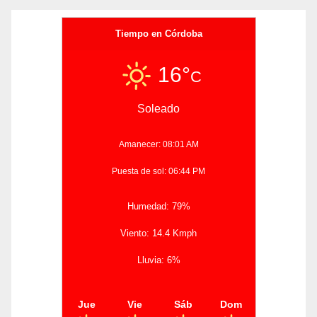
Tiempo en Córdoba
16°
C
Soleado
Amanecer: 08:01 AM
Puesta de sol: 06:44 PM
Humedad: 79%
Viento: 14.4 Kmph
Lluvia: 6%
Jue
Vie
Sáb
Dom